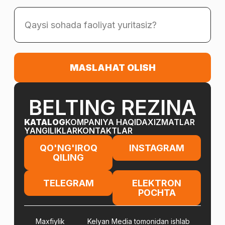
MASLAHAT OLISH
BELTING REZINA
KATALOG
KOMPANIYA HAQIDA
XIZMATLAR
YANGILIKLAR
KONTAKTLAR
QO'NG'IROQ
INSTAGRAM
QILING
TELEGRAM
ELEKTRON
POCHTA
Maxfiylik
Kelyan Media tomonidan ishlab