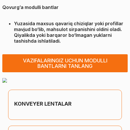
Qovurg’a modulli bantlar
Yuzasida maxsus qavariq chiziqlar yoki profillar
mavjud bo‘lib, mahsulot sirpanishini oldini oladi.
Qiyalikda yoki barqaror bo‘lmagan yuklarni
tashishda ishlatiladi.
VAZIFALARINGIZ UCHUN MODULLI
BANTLARNI TANLANG
KONVEYER LENTALAR