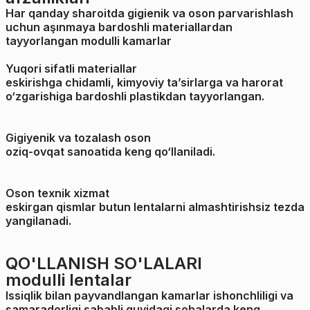
Har qanday sharoitda gigienik va oson parvarishlash
uchun aşınmaya bardoshli materiallardan
tayyorlangan modulli kamarlar
Yuqori sifatli materiallar
eskirishga chidamli, kimyoviy ta’sirlarga va harorat
o‘zgarishiga bardoshli plastikdan tayyorlangan.
Gigiyenik va tozalash oson
oziq-ovqat sanoatida keng qo‘llaniladi.
Oson texnik xizmat
eskirgan qismlar butun lentalarni almashtirishsiz tezda
yangilanadi.
QO'LLANISH SO'LALARI
modulli lentalar
Issiqlik bilan payvandlangan kamarlar ishonchliligi va
samaradorligi sababli quyidagi sohalarda keng