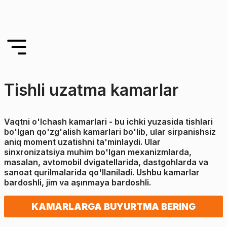
Tishli uzatma kamarlar
Vaqtni o'lchash kamarlari - bu ichki yuzasida tishlari
bo'lgan qo'zg'alish kamarlari bo'lib, ular sirpanishsiz
aniq moment uzatishni ta'minlaydi. Ular
sinxronizatsiya muhim bo'lgan mexanizmlarda,
masalan, avtomobil dvigatellarida, dastgohlarda va
sanoat qurilmalarida qo'llaniladi. Ushbu kamarlar
bardoshli, jim va aşınmaya bardoshli.
KAMARLARGA BUYURTMA BERING