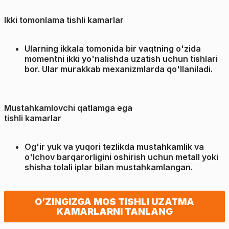
Ikki tomonlama tishli kamarlar
Ularning ikkala tomonida bir vaqtning o'zida
momentni ikki yo'nalishda uzatish uchun tishlari
bor. Ular murakkab mexanizmlarda qo'llaniladi.
Mustahkamlovchi qatlamga ega
tishli kamarlar
Og'ir yuk va yuqori tezlikda mustahkamlik va
o'lchov barqarorligini oshirish uchun metall yoki
shisha tolali iplar bilan mustahkamlangan.
O’ZINGIZGA MOS TISHLI UZATMA
KAMARLARNI TANLANG