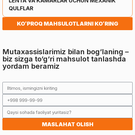
LENTA VA KAMARLAR UCHUN MEXANIK
QULFLAR
KOʻPROQ MAHSULOTLARNI KOʻRING
Mutaxassislarimiz bilan bog‘laning –
biz sizga to‘g‘ri mahsulot tanlashda
yordam beramiz
MASLAHAT OLISH