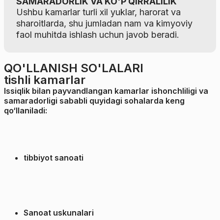
SAMARADORLIK VA KO'P QIRRALILIK
Ushbu kamarlar turli xil yuklar, harorat va
sharoitlarda, shu jumladan nam va kimyoviy
faol muhitda ishlash uchun javob beradi.
QO'LLANISH SO'LALARI
tishli kamarlar
Issiqlik bilan payvandlangan kamarlar ishonchliligi va
samaradorligi sababli quyidagi sohalarda keng
qo‘llaniladi:
tibbiyot sanoati
Sanoat uskunalari