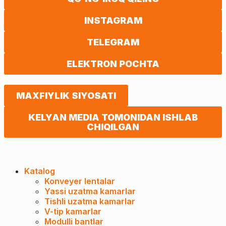
INSTAGRAM
TELEGRAM
ELEKTRON POCHTA
MAXFIYLIK SIYOSATI
KELYAN MEDIA TOMONIDAN ISHLAB
CHIQILGAN
Katalog
Konveyer lentalar
Yassi uzatma kamarlar
Tishli uzatma kamarlar
V-tip kamarlar
Modulli bantlar