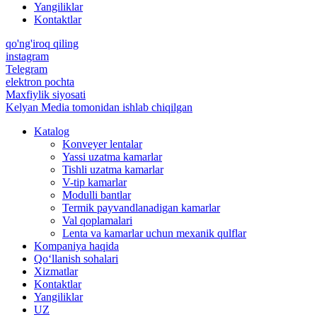
Yangiliklar
Kontaktlar
qo'ng'iroq qiling
instagram
Telegram
elektron pochta
Maxfiylik siyosati
Kelyan Media tomonidan ishlab chiqilgan
Katalog
Konveyer lentalar
Yassi uzatma kamarlar
Tishli uzatma kamarlar
V-tip kamarlar
Modulli bantlar
Termik payvandlanadigan kamarlar
Val qoplamalari
Lenta va kamarlar uchun mexanik qulflar
Kompaniya haqida
Qo‘llanish sohalari
Xizmatlar
Kontaktlar
Yangiliklar
UZ