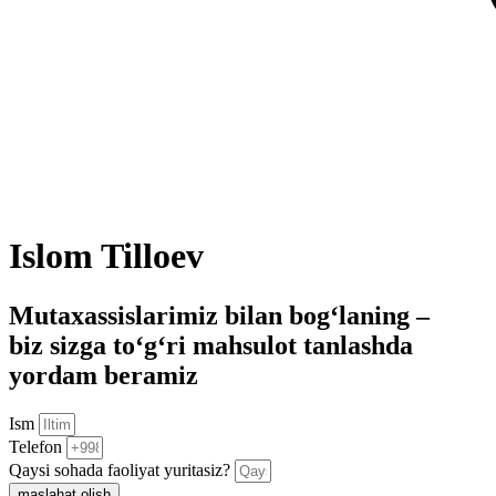
Islom Tilloev
Mutaxassislarimiz bilan bog‘laning –
biz sizga to‘g‘ri mahsulot tanlashda
yordam beramiz
Ism
Telefon
Qaysi sohada faoliyat yuritasiz?
maslahat olish