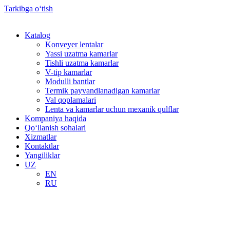
Tarkibga oʻtish
Katalog
Konveyer lentalar
Yassi uzatma kamarlar
Tishli uzatma kamarlar
V-tip kamarlar
Modulli bantlar
Termik payvandlanadigan kamarlar
Val qoplamalari
Lenta va kamarlar uchun mexanik qulflar
Kompaniya haqida
Qo‘llanish sohalari
Xizmatlar
Kontaktlar
Yangiliklar
UZ
EN
RU