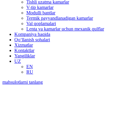
Tishli uzatma kamarlar
V-tip kamarlar
Modulli bantlar
Termik payvandlanadigan kamarlar
Val qoplamalari
Lenta va kamarlar uchun mexanik qulflar
Kompaniya haqida
Qo‘llanish sohalari
Xizmatlar
Kontaktlar
Yangiliklar
UZ
EN
RU
mahsulotlarni tanlang