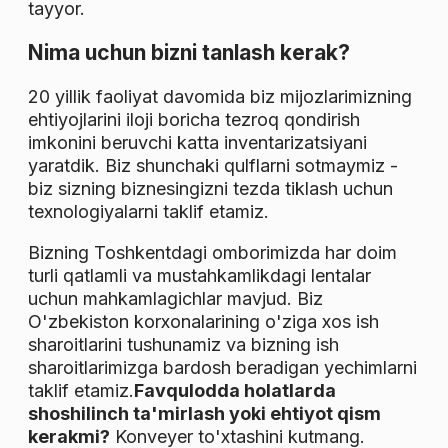
tayyor.
Nima uchun bizni tanlash kerak?
20 yillik faoliyat davomida biz mijozlarimizning
ehtiyojlarini iloji boricha tezroq qondirish
imkonini beruvchi katta inventarizatsiyani
yaratdik. Biz shunchaki qulflarni sotmaymiz -
biz sizning biznesingizni tezda tiklash uchun
texnologiyalarni taklif etamiz.
Bizning Toshkentdagi omborimizda har doim
turli qatlamli va mustahkamlikdagi lentalar
uchun mahkamlagichlar mavjud. Biz
O'zbekiston korxonalarining o'ziga xos ish
sharoitlarini tushunamiz va bizning ish
sharoitlarimizga bardosh beradigan yechimlarni
taklif etamiz.
Favqulodda holatlarda
shoshilinch ta'mirlash yoki ehtiyot qism
kerakmi?
Konveyer to'xtashini kutmang.