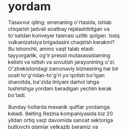
yordam
Tasavvur qiling: smenaning o'rtasida, ishlab
chiqarish jadvali soatbay rejalashtirilgan va
to'satdan konveyer tasmasi uzilib qolgan. Issiq
vulkanizatsiya brigadasini chaqirish kerakmi?
Bu ishonchli, ammo vaqt talab etadi:
tayyorgarlik, og'ir pressli mutaxassislarning
kelishi va isitish va sovutish jarayonining o'zi.
O'zbekistondagi zamonaviy biznesning har bir
soati to'g'ridan-to'g'ri yo'qotish bo'lgan
sharoitda, ba'zida liniyani darhol ishga
tushirishga yordam beradigan yechim kerak
bo'ladi.
Bunday hollarda mexanik qulflar yordamga
keladi. Belting Rezina kompaniyasida biz 20
yildan ortiq vaqt davomida sanoat sektoriga
butlovchi qismlar yetkazib beramiz va