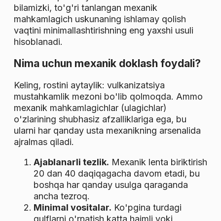
bilamizki, to'g'ri tanlangan mexanik
mahkamlagich uskunaning ishlamay qolish
vaqtini minimallashtirishning eng yaxshi usuli
hisoblanadi.
Nima uchun mexanik doklash foydali?
Keling, rostini aytaylik: vulkanizatsiya
mustahkamlik mezoni bo'lib qolmoqda. Ammo
mexanik mahkamlagichlar (ulagichlar)
o'zlarining shubhasiz afzalliklariga ega, bu
ularni har qanday usta mexanikning arsenalida
ajralmas qiladi.
Ajablanarli tezlik.
Mexanik lenta biriktirish
20 dan 40 daqiqagacha davom etadi, bu
boshqa har qanday usulga qaraganda
ancha tezroq.
Minimal vositalar.
Ko'pgina turdagi
qulflarni o'rnatish katta hajmli yoki