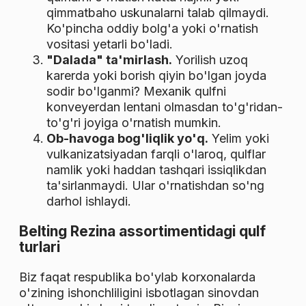
qimmatbaho uskunalarni talab qilmaydi.
Ko'pincha oddiy bolg'a yoki o'rnatish
vositasi yetarli bo'ladi.
"Dalada" ta'mirlash.
Yorilish uzoq
karerda yoki borish qiyin bo'lgan joyda
sodir bo'lganmi? Mexanik qulfni
konveyerdan lentani olmasdan to'g'ridan-
to'g'ri joyiga o'rnatish mumkin.
Ob-havoga bog'liqlik yo'q.
Yelim yoki
vulkanizatsiyadan farqli o'laroq, qulflar
namlik yoki haddan tashqari issiqlikdan
ta'sirlanmaydi. Ular o'rnatishdan so'ng
darhol ishlaydi.
Belting Rezina assortimentidagi qulf
turlari
Biz faqat respublika bo'ylab korxonalarda
o'zining ishonchliligini isbotlagan sinovdan