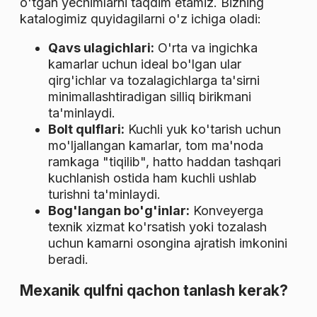
o'tgan yechimlarni taqdim etamiz. Bizning
katalogimiz quyidagilarni o'z ichiga oladi:
Qavs ulagichlari:
O'rta va ingichka
kamarlar uchun ideal bo'lgan ular
qirg'ichlar va tozalagichlarga ta'sirni
minimallashtiradigan silliq birikmani
ta'minlaydi.
Bolt qulflari:
Kuchli yuk ko'tarish uchun
mo'ljallangan kamarlar, tom ma'noda
ramkaga "tiqilib", hatto haddan tashqari
kuchlanish ostida ham kuchli ushlab
turishni ta'minlaydi.
Bog'langan bo'g'inlar:
Konveyerga
texnik xizmat ko'rsatish yoki tozalash
uchun kamarni osongina ajratish imkonini
beradi.
Mexanik qulfni qachon tanlash kerak?