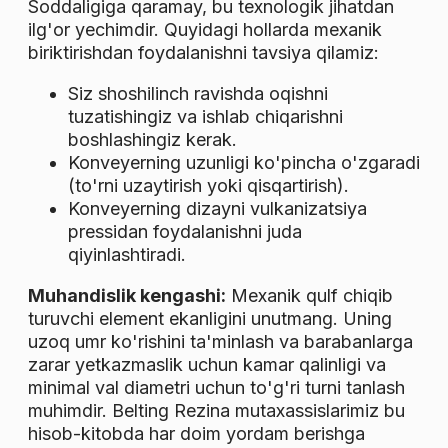
Soddaligiga qaramay, bu texnologik jihatdan
ilg'or yechimdir. Quyidagi hollarda mexanik
biriktirishdan foydalanishni tavsiya qilamiz:
Siz shoshilinch ravishda oqishni
tuzatishingiz va ishlab chiqarishni
boshlashingiz kerak.
Konveyerning uzunligi ko'pincha o'zgaradi
(to'rni uzaytirish yoki qisqartirish).
Konveyerning dizayni vulkanizatsiya
pressidan foydalanishni juda
qiyinlashtiradi.
Muhandislik kengashi:
Mexanik qulf chiqib
turuvchi element ekanligini unutmang. Uning
uzoq umr ko'rishini ta'minlash va barabanlarga
zarar yetkazmaslik uchun kamar qalinligi va
minimal val diametri uchun to'g'ri turni tanlash
muhimdir. Belting Rezina mutaxassislarimiz bu
hisob-kitobda har doim yordam berishga