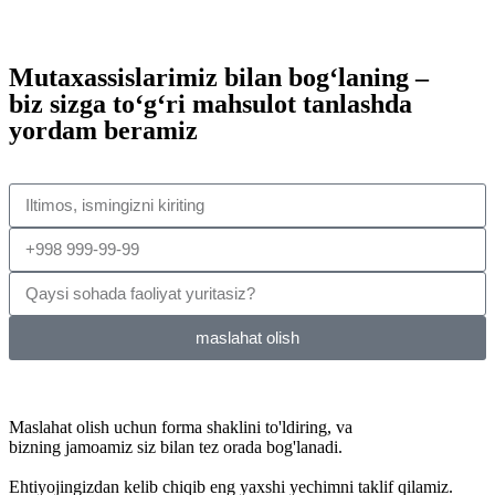
katalogga o'ting
Mutaxassislarimiz bilan bog‘laning –
biz sizga to‘g‘ri mahsulot tanlashda
yordam beramiz
maslahat olish
Maslahat olish uchun forma shaklini to'ldiring, va
bizning jamoamiz siz bilan tez orada bog'lanadi.
Ehtiyojingizdan kelib chiqib eng yaxshi yechimni taklif qilamiz.