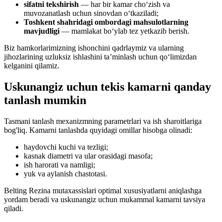
sifatni tekshirish
— har bir kamar cho‘zish va
muvozanatlash uchun sinovdan o‘tkaziladi;
Toshkent shahridagi ombordagi mahsulotlarning
mavjudligi
— mamlakat boʻylab tez yetkazib berish.
Biz hamkorlarimizning ishonchini qadrlaymiz va ularning
jihozlarining uzluksiz ishlashini ta’minlash uchun qo‘limizdan
kelganini qilamiz.
Uskunangiz uchun tekis kamarni qanday
tanlash mumkin
Tasmani tanlash mexanizmning parametrlari va ish sharoitlariga
bog'liq. Kamarni tanlashda quyidagi omillar hisobga olinadi:
haydovchi kuchi va tezligi;
kasnak diametri va ular orasidagi masofa;
ish harorati va namligi;
yuk va aylanish chastotasi.
Belting Rezina mutaxassislari optimal xususiyatlarni aniqlashga
yordam beradi va uskunangiz uchun mukammal kamarni tavsiya
qiladi.