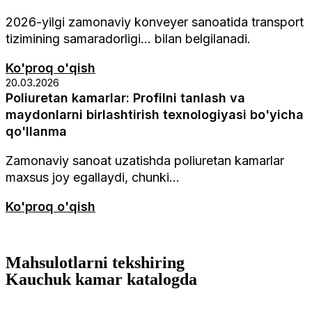
2026-yilgi zamonaviy konveyer sanoatida transport
tizimining samaradorligi... bilan belgilanadi.
Ko'proq o'qish
20.03.2026
Poliuretan kamarlar: Profilni tanlash va
maydonlarni birlashtirish texnologiyasi bo'yicha
qo'llanma
Zamonaviy sanoat uzatishda poliuretan kamarlar
maxsus joy egallaydi, chunki...
Ko'proq o'qish
boshqa maqolalarni o'qing
Mahsulotlarni tekshiring
Kauchuk kamar
katalogda