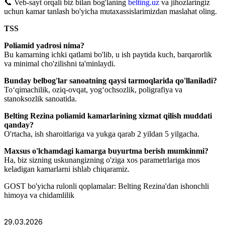
📞 Veb-sayt orqali biz bilan bog'laning
belting.uz
va jihozlaringiz
uchun kamar tanlash bo'yicha mutaxassislarimizdan maslahat oling.
TSS
Poliamid yadrosi nima?
Bu kamarning ichki qatlami bo'lib, u ish paytida kuch, barqarorlik
va minimal cho'zilishni ta'minlaydi.
Bunday belbog'lar sanoatning qaysi tarmoqlarida qo'llaniladi?
Toʻqimachilik, oziq-ovqat, yogʻochsozlik, poligrafiya va
stanoksozlik sanoatida.
Belting Rezina poliamid kamarlarining xizmat qilish muddati
qanday?
O'rtacha, ish sharoitlariga va yukga qarab 2 yildan 5 yilgacha.
Maxsus o'lchamdagi kamarga buyurtma berish mumkinmi?
Ha, biz sizning uskunangizning o'ziga xos parametrlariga mos
keladigan kamarlarni ishlab chiqaramiz.
GOST bo'yicha rulonli qoplamalar: Belting Rezina'dan ishonchli
himoya va chidamlilik
29.03.2026