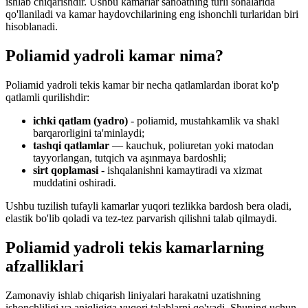
ishlab chiqarishdir. Ushbu kamarlar sanoatning turli sohalarida
qo'llaniladi va kamar haydovchilarining eng ishonchli turlaridan biri
hisoblanadi.
Poliamid yadroli kamar nima?
Poliamid yadroli tekis kamar bir necha qatlamlardan iborat ko'p
qatlamli qurilishdir:
ichki qatlam (yadro)
- poliamid, mustahkamlik va shakl
barqarorligini ta'minlaydi;
tashqi qatlamlar
— kauchuk, poliuretan yoki matodan
tayyorlangan, tutqich va aşınmaya bardoshli;
sirt qoplamasi
- ishqalanishni kamaytiradi va xizmat
muddatini oshiradi.
Ushbu tuzilish tufayli kamarlar yuqori tezlikka bardosh bera oladi,
elastik bo'lib qoladi va tez-tez parvarish qilishni talab qilmaydi.
Poliamid yadroli tekis kamarlarning
afzalliklari
Zamonaviy ishlab chiqarish liniyalari harakatni uzatishning
ishonchliligi va aniqligiga yuqori talablarni qo'yadi. Shuning uchun