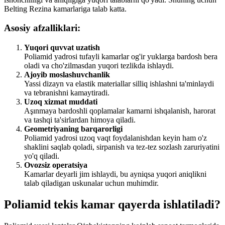
Belting Rezina kamarlariga talab katta.
Asosiy afzalliklari:
Yuqori quvvat uzatish
Poliamid yadrosi tufayli kamarlar og'ir yuklarga bardosh bera
oladi va cho'zilmasdan yuqori tezlikda ishlaydi.
Ajoyib moslashuvchanlik
Yassi dizayn va elastik materiallar silliq ishlashni ta'minlaydi
va tebranishni kamaytiradi.
Uzoq xizmat muddati
Aşınmaya bardoshli qoplamalar kamarni ishqalanish, harorat
va tashqi ta'sirlardan himoya qiladi.
Geometriyaning barqarorligi
Poliamid yadrosi uzoq vaqt foydalanishdan keyin ham o'z
shaklini saqlab qoladi, sirpanish va tez-tez sozlash zaruriyatini
yo'q qiladi.
Ovozsiz operatsiya
Kamarlar deyarli jim ishlaydi, bu ayniqsa yuqori aniqlikni
talab qiladigan uskunalar uchun muhimdir.
Poliamid tekis kamar qayerda ishlatiladi?