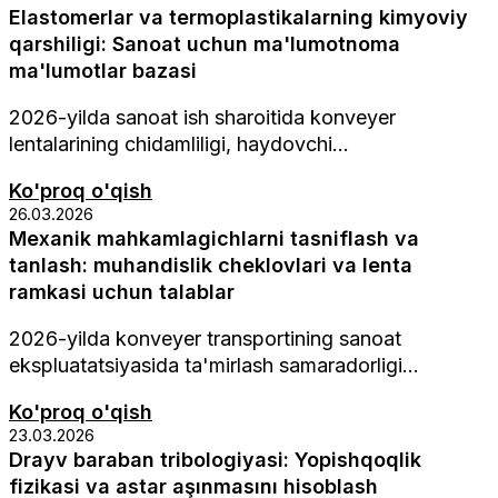
Elastomerlar va termoplastikalarning kimyoviy
qarshiligi: Sanoat uchun ma'lumotnoma
ma'lumotlar bazasi
2026-yilda sanoat ish sharoitida konveyer
lentalarining chidamliligi, haydovchi...
Ko'proq o'qish
26.03.2026
Mexanik mahkamlagichlarni tasniflash va
tanlash: muhandislik cheklovlari va lenta
ramkasi uchun talablar
2026-yilda konveyer transportining sanoat
ekspluatatsiyasida ta'mirlash samaradorligi...
Ko'proq o'qish
23.03.2026
Drayv baraban tribologiyasi: Yopishqoqlik
fizikasi va astar aşınmasını hisoblash