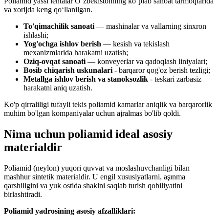
Poliamid yassi lentalar O‘zbekistonning ko‘plab sanoat tarmoqlarida
va xorijda keng qo‘llanilgan.
To'qimachilik sanoati
— mashinalar va vallarning sinxron
ishlashi;
Yog'ochga ishlov berish
— kesish va tekislash
mexanizmlarida harakatni uzatish;
Oziq-ovqat sanoati
— konveyerlar va qadoqlash liniyalari;
Bosib chiqarish uskunalari
- barqaror qog'oz berish tezligi;
Metallga ishlov berish va stanoksozlik
- teskari zarbasiz
harakatni aniq uzatish.
Ko'p qirraliligi tufayli tekis poliamid kamarlar aniqlik va barqarorlik
muhim bo'lgan kompaniyalar uchun ajralmas bo'lib qoldi.
Nima uchun poliamid ideal asosiy
materialdir
Poliamid (neylon) yuqori quvvat va moslashuvchanligi bilan
mashhur sintetik materialdir. U engil xususiyatlarni, aşınma
qarshiligini va yuk ostida shaklni saqlab turish qobiliyatini
birlashtiradi.
Poliamid yadrosining asosiy afzalliklari: