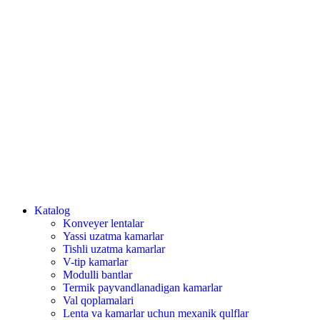
qo'ng'iroq qiling
instagram
Telegram
elektron pochta
Maxfiylik siyosati
Kelyan Media tomonidan ishlab chiqilgan
Katalog
Konveyer lentalar
Yassi uzatma kamarlar
Tishli uzatma kamarlar
V-tip kamarlar
Modulli bantlar
Termik payvandlanadigan kamarlar
Val qoplamalari
Lenta va kamarlar uchun mexanik qulflar