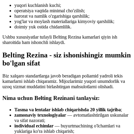
yuqori kuchlanish kuchi;
operatsiya vaqtida minimal cho'zilish;
harorat va namlik o'zgarishiga qarshilik;
yog'lar va moylash materiallariga kimyoviy qarshilik;
doimiy yuk ostida chidamlilik.
Ushbu xususiyatlar tufayli Belting Rezina kamarlari qiyin ish
sharoitida ham ishonchli ishlaydi.
Belting Rezina - siz ishonishingiz mumkin
bo'lgan sifat
Biz xalqaro standartlarga javob beradigan poliamid yadroli tekis
kamarlarni ishlab chiqaramiz. Mijozlarimiz yuqori unumdorlik va
uzoq xizmat muddatini birlashtirgan mahsulotlarni olishadi.
Nima uchun Belting Rezinani tanlaysiz:
Tasma va lentalar ishlab chiqarishda 20 yillik tajriba
;
zamonaviy texnologiyalar
— avtomatlashtirilgan uskunalar
va sifat nazorati;
individual echimlar
— buyurtmachining o'lchamlari va
yuklariga ko'ra ishlab chiqarish;