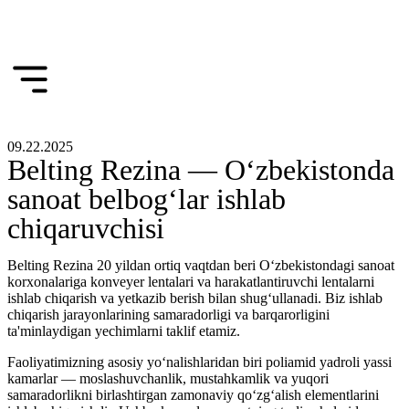
09.22.2025
Belting Rezina — O‘zbekistonda
sanoat belbog‘lar ishlab
chiqaruvchisi
Belting Rezina 20 yildan ortiq vaqtdan beri O‘zbekistondagi sanoat
korxonalariga konveyer lentalari va harakatlantiruvchi lentalarni
ishlab chiqarish va yetkazib berish bilan shug‘ullanadi. Biz ishlab
chiqarish jarayonlarining samaradorligi va barqarorligini
ta'minlaydigan yechimlarni taklif etamiz.
Faoliyatimizning asosiy yo‘nalishlaridan biri poliamid yadroli yassi
kamarlar — moslashuvchanlik, mustahkamlik va yuqori
samaradorlikni birlashtirgan zamonaviy qo‘zg‘alish elementlarini