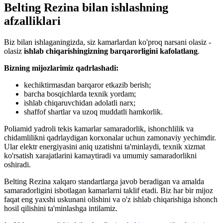
Belting Rezina bilan ishlashning
afzalliklari
Biz bilan ishlaganingizda, siz kamarlardan ko'proq narsani olasiz -
olasiz
ishlab chiqarishingizning barqarorligini kafolatlang
.
Bizning mijozlarimiz qadrlashadi:
kechiktirmasdan barqaror etkazib berish;
barcha bosqichlarda texnik yordam;
ishlab chiqaruvchidan adolatli narx;
shaffof shartlar va uzoq muddatli hamkorlik.
Poliamid yadroli tekis kamarlar samaradorlik, ishonchlilik va
chidamlilikni qadrlaydigan korxonalar uchun zamonaviy yechimdir.
Ular elektr energiyasini aniq uzatishni ta'minlaydi, texnik xizmat
ko'rsatish xarajatlarini kamaytiradi va umumiy samaradorlikni
oshiradi.
Belting Rezina xalqaro standartlarga javob beradigan va amalda
samaradorligini isbotlagan kamarlarni taklif etadi. Biz har bir mijoz
faqat eng yaxshi uskunani olishini va o'z ishlab chiqarishiga ishonch
hosil qilishini ta'minlashga intilamiz.