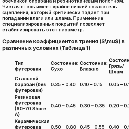
обечайкой барабана и резинотканевым полотном.
Чистая сталь имеет крайне низкий показатель
сцепления, который критически падает при
попадании влаги или шлама. Применение
специализированных покрытий позволяет
стабилизировать этот параметр.
Сравнение коэффициентов трения ($\mu$) в
различных условиях (Таблица 1)
Состоян
Тип
Состояние:
Состояние:
Грязь/
футеровки
Сухо
Влажно
Шлам
Стальной
барабан (без
0.35 – 0.40
0.10 – 0.15
0.05 – 0.
футеровки)
Резиновая
футеровка
0.40 – 0.45
0.30 – 0.35
0.20 – 0
(60–70 Shore
A)
Керамическая
футеровка
0.50 – 0.80
0.45 – 0.55
0.40 – 0