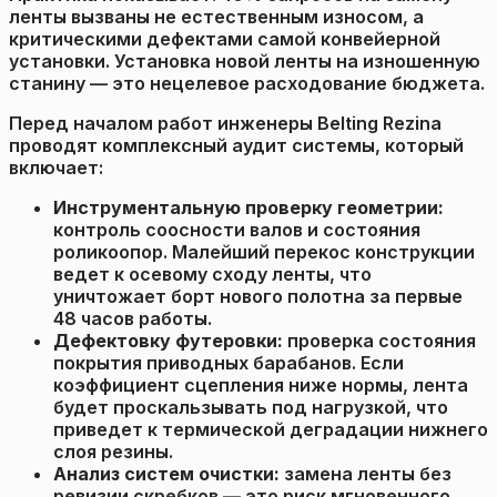
ленты вызваны не естественным износом, а
критическими дефектами самой конвейерной
установки. Установка новой ленты на изношенную
станину — это нецелевое расходование бюджета.
Перед началом работ инженеры Belting Rezina
проводят комплексный аудит системы, который
включает:
Инструментальную проверку геометрии:
контроль соосности валов и состояния
роликоопор. Малейший перекос конструкции
ведет к осевому сходу ленты, что
уничтожает борт нового полотна за первые
48 часов работы.
Дефектовку футеровки:
проверка состояния
покрытия приводных барабанов. Если
коэффициент сцепления ниже нормы, лента
будет проскальзывать под нагрузкой, что
приведет к термической деградации нижнего
слоя резины.
Анализ систем очистки:
замена ленты без
ревизии скребков — это риск мгновенного